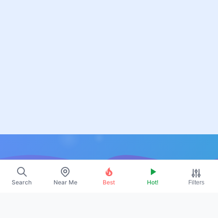
Resources
Search
Near Me
Best
Hot!
Filters
About Us