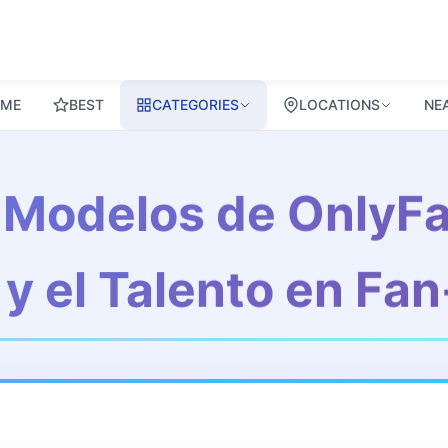
ME
BEST
CATEGORIES
LOCATIONS
NE
 Modelos de OnlyFa
d y el Talento en F