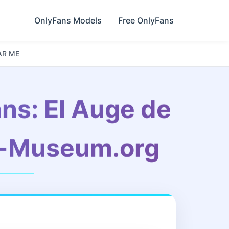
OnlyFans Models
Free OnlyFans
AR ME
ns: El Auge de
an-Museum.org