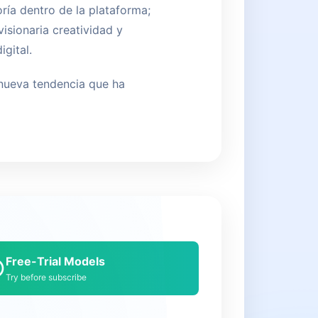
ía dentro de la plataforma;
visionaria creatividad y
gital.
 nueva tendencia que ha
Free-Trial Models
Try before subscribe