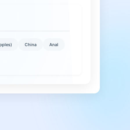
pples)
China
Anal