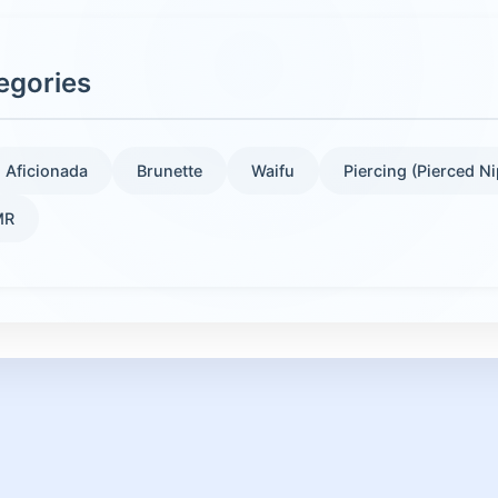
egories
Aficionada
Brunette
Waifu
Piercing (Pierced Ni
MR