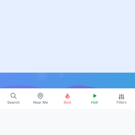
Resources
Search
Near Me
Best
Hot!
Filters
About Us
Contact