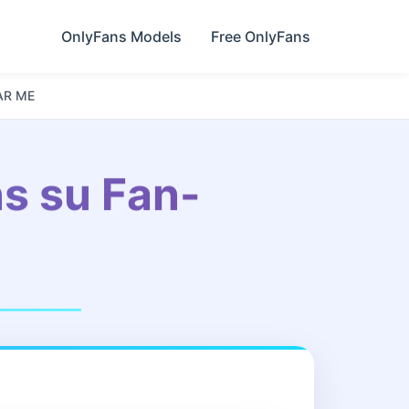
OnlyFans Models
Free OnlyFans
AR ME
ns su Fan-