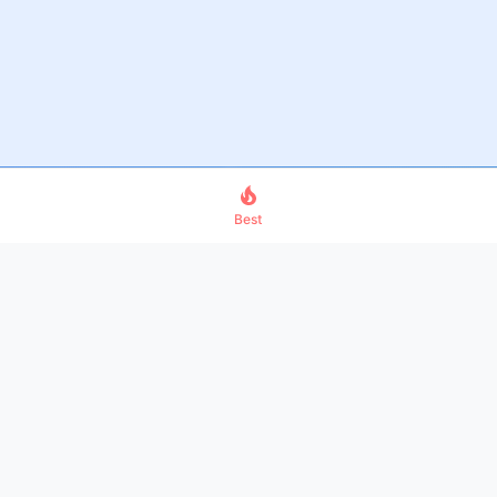
Best
Legal
Privacy Policy
Terms
DMCA