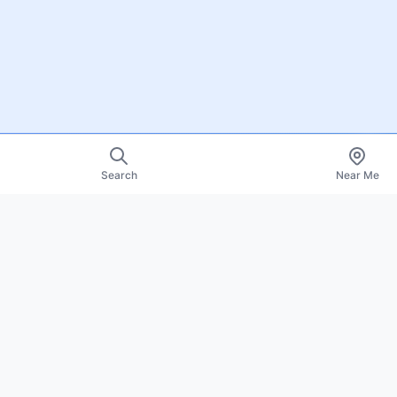
Search
Near Me
Resources
About Us
Contact
Promote