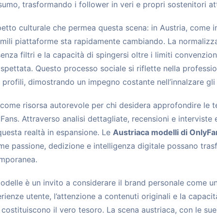
umo, trasformando i follower in veri e propri sostenitori att
petto culturale che permea questa scena: in Austria, come in
imili piattaforme sta rapidamente cambiando. La normalizza
enza filtri e la capacità di spingersi oltre i limiti convenzio
spettata. Questo processo sociale si riflette nella professio
 profili, dimostrando un impegno costante nell’innalzare gli
ome risorsa autorevole per chi desidera approfondire le te
ns. Attraverso analisi dettagliate, recensioni e interviste es
questa realtà in espansione. Le
Austriaca modelli di OnlyF
 passione, dedizione e intelligenza digitale possano trasf
emporanea.
modelle è un invito a considerare il brand personale come u
rienze utente, l’attenzione a contenuti originali e la capacit
costituiscono il vero tesoro. La scena austriaca, con le sue