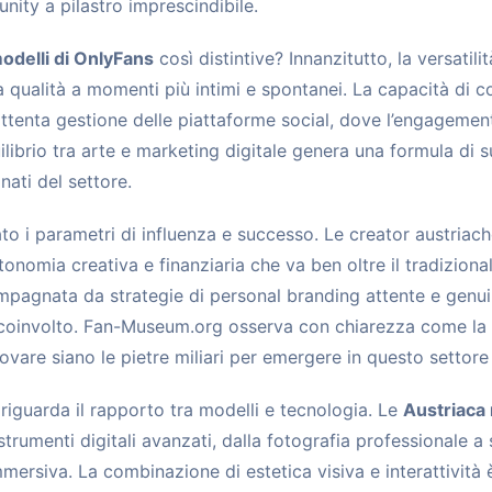
ity a pilastro imprescindibile.
odelli di OnlyFans
così distintive? Innanzitutto, la versatil
 qualità a momenti più intimi e spontanei. La capacità di c
ttenta gestione delle piattaforme social, dove l’engagement
ilibrio tra arte e marketing digitale genera una formula di 
ati del settore.
to i parametri di influenza e successo. Le creator austri
tonomia creativa e finanziaria che va ben oltre il tradiziona
mpagnata da strategie di personal branding attente e genui
 coinvolto. Fan-Museum.org osserva con chiarezza come la t
ovare siano le pietre miliari per emergere in questo settore
riguarda il rapporto tra modelli e tecnologia. Le
Austriaca 
umenti digitali avanzati, dalla fotografia professionale a s
mmersiva. La combinazione di estetica visiva e interattivit